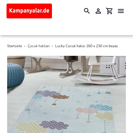
Suchen
Einloggen
Einkaufswa
Direkt
Startseite
›
Çocuk halıları
›
Lucky Cocuk halisi 160 x 230 cm beyaz
zum
Inhalt