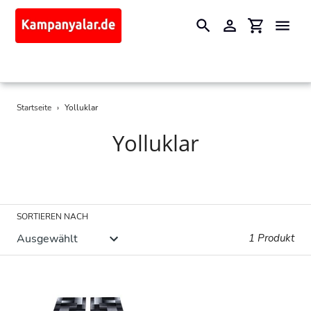
Suchen
Einloggen
Einkaufswa
Direkt
Startseite
›
Yolluklar
zum
Inhalt
S
Yolluklar
a
m
m
SORTIEREN NACH
l
1 Produkt
u
n