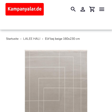
Suchen
Einloggen
Einkaufswa
Direkt
Startseite
›
LALEE HALI
›
Elif bej beige 160x230 cm
zum
Inhalt