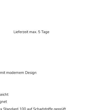
d
Lieferzeit max. 5 Tage
h mit modernem Design
leicht
gnet
x Standard 100 auf Schadstoffe geprüft