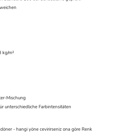
bweichen
8 kg/m²
ter-Mischung
ür unterschiedliche Farbintensitäten
r döner - hangi yöne cevirirseniz ona göre Renk