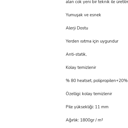
alan cok yeni bir teknik ile üretilm
Yumuşak ve esnek
Alerji Dostu
Yerden ısıtma için uygundur
Anti-statik,
Kolay temizlenir
% 80 heatset, polipropilen+20%
Özelligi: kolay temizlenir
Pile yüksekliği: 11 mm
Ağırlık: 1800gr / m²