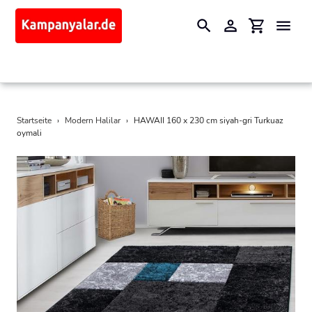
Suchen
Einloggen
Einkaufswa
Direkt
Startseite
›
Modern Halilar
›
HAWAII 160 x 230 cm siyah-gri Turkuaz
zum
oymali
Inhalt