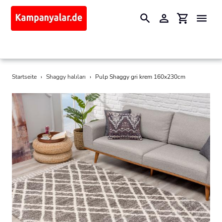
Suchen
Einloggen
Einkaufswa
Direkt
Startseite
›
Shaggy halıları
›
Pulp Shaggy gri krem 160x230cm
zum
Inhalt