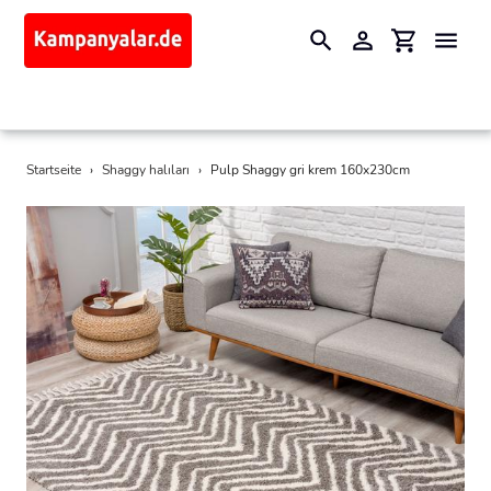
Suchen
Einloggen
Einkaufswa
Direkt
Startseite
›
Shaggy halıları
›
Pulp Shaggy gri krem 160x230cm
zum
Inhalt