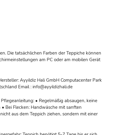
n. Die tatsächlichen Farben der Teppiche können
dschirmeinstellungen am PC oder am mobilen Gerät
Hersteller: Ayyildiz Hali GmbH Computacenter Park
schland Email : info@ayyildizhali.de
 Pflegeanleitung: • Regelmäßig absaugen, keine
 • Bei Flecken: Handwäsche mit sanften
nicht aus dem Teppich ziehen, sondern mit einer
pergefahr: Teppich benötigt 5-7 Tage bis er sich