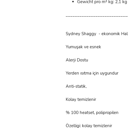
Gewicht pro m² kg: 2,1 kg
___________________________
Sydney Shaggy - ekonomik Hal
Yumuşak ve esnek
Alerji Dostu
Yerden ısıtma için uygundur
Anti-statik,
Kolay temizlenir
% 100 heatset, polipropilen
Özelligi: kolay temizlenir