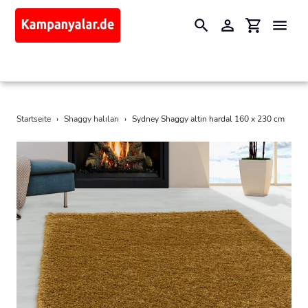
Suchen
Einloggen
Einkaufswa
Direkt
Startseite
›
Shaggy halıları
›
Sydney Shaggy altin hardal 160 x 230 cm
zum
Inhalt