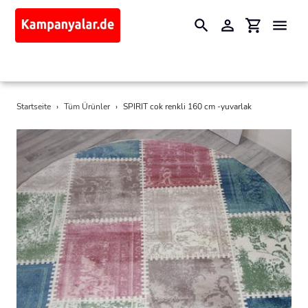
Suchen
Einloggen
Einkaufswa
Direkt
Startseite
›
Tüm Ürünler
›
SPIRIT cok renkli 160 cm -yuvarlak
zum
Inhalt