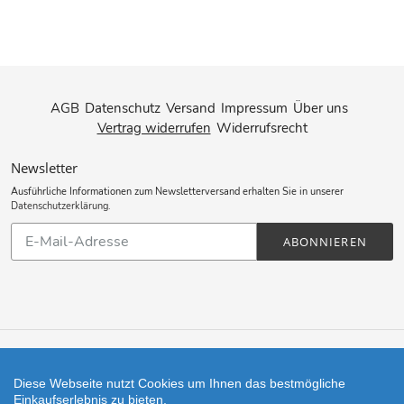
AGB
Datenschutz
Versand
Impressum
Über uns
Vertrag widerrufen
Widerrufsrecht
Newsletter
Ausführliche Informationen zum Newsletterversand erhalten Sie in unserer
Datenschutzerklärung
.
Abonnieren
ABONNIEREN
Sie
unsere
Mailingliste
Zahlungsarten
Diese Webseite nutzt Cookies um Ihnen das bestmögliche
Einkaufserlebnis zu bieten.