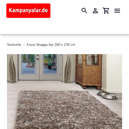
Suchen
Einloggen
Einkaufswa
Direkt
Startseite
›
Enjoy Shaggy bej 160 x 230 cm
zum
Inhalt