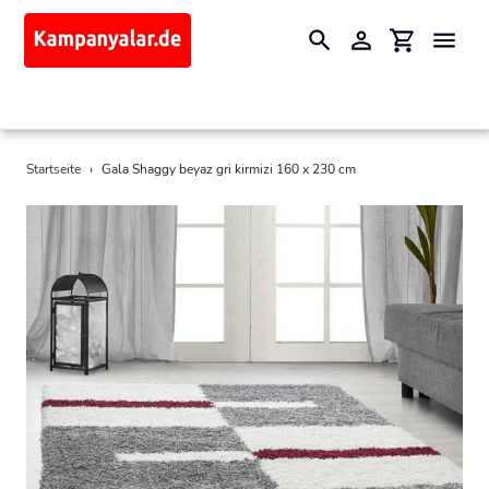
Suchen
Einloggen
Einkaufswa
Direkt
Startseite
›
Gala Shaggy beyaz gri kirmizi 160 x 230 cm
zum
Inhalt