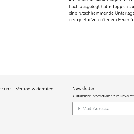
• • Sicherheitswarnungen: • Stol
flach ausgelegt hat • Teppich a
eine rutschhemmende Unterlage 
geeignet • Von offenem Feuer f
Newsletter
r uns
Vertrag widerrufen
Ausführliche Informationen zum Newslett
Abonnieren
Sie
unsere
Mailingliste