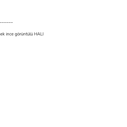
______
ksek ince görüntülü HALI