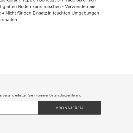
pergefahr: Teppich benötigt 5-7 Tage bis er sich
uf glatten Böden kann rutschen - Verwenden Sie
• Nicht für den Einsatz in feuchten Umgebungen
ernhalten
erversand erhalten Sie in unserer
Datenschutzerklärung
.
ABONNIEREN