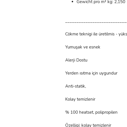
Gewicht pro m² kg: 2,150
___________________________
Cökme teknigi ile üretilmis - yü
Yumuşak ve esnek
Alerji Dostu
Yerden ısıtma için uygundur
Anti-statik,
Kolay temizlenir
% 100 heatset, polipropilen
Özelligi: kolay temizlenir