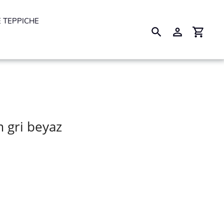
 TEPPICHE
Suchen
Einloggen
Einkau
m gri beyaz