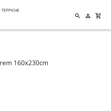
 TEPPICHE
Suchen
Einloggen
Einkau
 krem 160x230cm