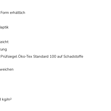
 Form erhältlich
Haptik
leicht
zung
m Prüfsiegel Öko-Tex Standard 100 auf Schadstoffe
bweichen
8 kg/m²