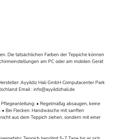
n. Die tatsächlichen Farben der Teppiche können
dschirmeinstellungen am PC oder am mobilen Gerät
Hersteller: Ayyildiz Hali GmbH Computacenter Park
schland Email : info@ayyildizhali.de
 Pflegeanleitung: • Regelmäßig absaugen, keine
 • Bei Flecken: Handwäsche mit sanften
nicht aus dem Teppich ziehen, sondern mit einer
pergefahr: Teppich benötigt 5-7 Tage bis er sich