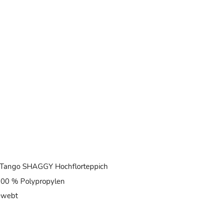
d
 Tango SHAGGY Hochflorteppich
 100 % Polypropylen
ewebt