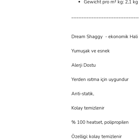
Gewicht pro m² kg: 2,1 kg
___________________________
Dream Shaggy - ekonomik Hali
Yumuşak ve esnek
Alerji Dostu
Yerden ısıtma için uygundur
Anti-statik,
Kolay temizlenir
% 100 heatset, polipropilen
Özelligi: kolay temizlenir